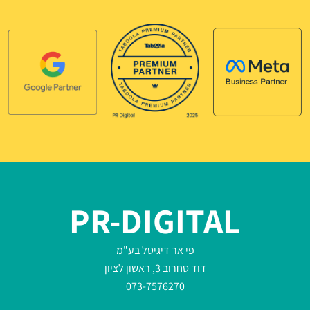
PR-DIGITAL
פי אר דיגיטל בע"מ
דוד סחרוב 3, ראשון לציון
073-7576270