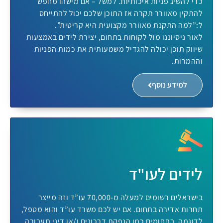
כדי להשיג פניות איכותיות. למשל – אם מישהו מחפש
להתקין מאוורר תקרה אז התוכן שלכם יכול להתייחס
ל:”למה התקנת מאוורר מקצועית היא קריטית”.
לאור ניסיוננו מול לקוחות בתחום, יצירת לידים באמצעות
שיווק תוכן יכולה להגדיל משמעותית את כמות הפניות
וההמרות.
למידע נוסף
לידים לעו"ד
בישראלים רשומים למעלה מ-70,000 עו”ד וזה מייצר
תחרות אדירה בתחום. אם יש לכם משרד עו”ד והוא מטפל,
לדוגמה, בתחומים כמו הנפקת דרכונים ו/או דיני תעבורה,