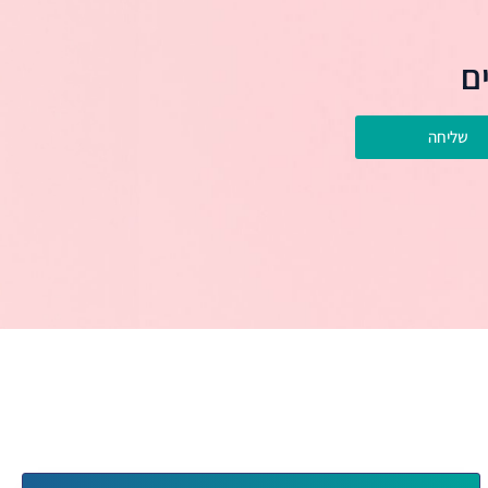
ם
שליחה