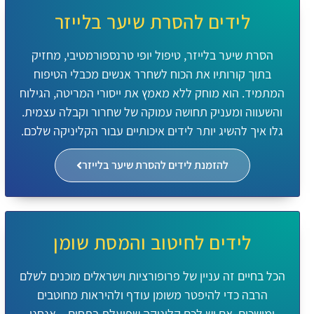
לידים להסרת שיער בלייזר
הסרת שיער בלייזר, טיפול יופי טרנספורמטיבי, מחזיק
בתוך קורותיו את הכוח לשחרר אנשים מכבלי הטיפוח
המתמיד. הוא מוחק ללא מאמץ את ייסורי המריטה, הגילוח
והשעווה ומעניק תחושה עמוקה של שחרור וקבלה עצמית.
גלו איך להשיג יותר לידים איכותיים עבור הקליניקה שלכם.
להזמנת לידים להסרת שיער בלייזר
לידים לחיטוב והמסת שומן
הכל בחיים זה עניין של פרופורציות וישראלים מוכנים לשלם
הרבה כדי להיפטר משומן עודף ולהיראות מחוטבים
ומושכים. אם יש לכם קליניקה שפועלת בתחום – אנחנו