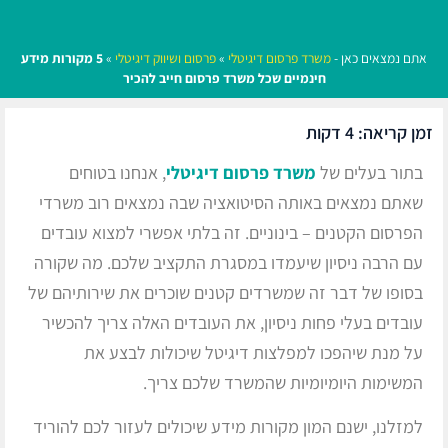
אתם נמצאים כאן -
משרד פרסום דיגיטלי
»
פרסום ושיווק דיגיטלי
»
5 מקורות מידע
חינמיים שכל משרד פרסום חייב להכיר
זמן קריאה:
4
דקות
בתור בעלים של
משרד פרסום דיגיטלי
, אנחנו בטוחים
שאתם נמצאים באותה הסיטואציה שבה נמצאים רוב משרדי
הפרסום הקטנים – בינוניים. זה בלתי אפשרי למצוא עובדים
עם הרבה ניסיון שיעמדו במסגרת התקציב שלכם. מה שקורה
בסופו של דבר זה שמשרדים קטנים שוכרים את שירותיהם של
עובדים בעלי פחות ניסיון, את העובדים האלה צריך להכשיר
על מנת שיהפכו למפלצות דיגיטל שיכולות לבצע את
המשימות היומיומיות שהמשרד שלכם צריך.
למזלנו, ישנם המון מקורות מידע שיכולים לעזור לכם להוריד