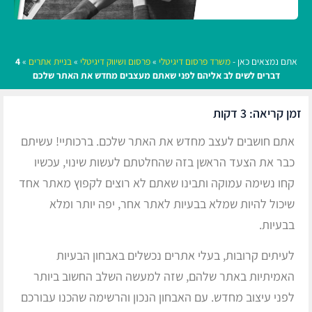
אתם נמצאים כאן -
משרד פרסום דיגיטלי
»
פרסום ושיווק דיגיטלי
»
בניית אתרים
»
4
דברים לשים לב אליהם לפני שאתם מעצבים מחדש את האתר שלכם
זמן קריאה:
3
דקות
אתם חושבים לעצב מחדש את האתר שלכם. ברכותיי! עשיתם
כבר את הצעד הראשן בזה שהחלטתם לעשות שינוי, עכשיו
קחו נשימה עמוקה ותבינו שאתם לא רוצים לקפוץ מאתר אחד
שיכול להיות שמלא בבעיות לאתר אחר, יפה יותר ומלא
בבעיות.
לעיתים קרובות, בעלי אתרים נכשלים באבחון הבעיות
האמיתיות באתר שלהם, שזה למעשה השלב החשוב ביותר
לפני עיצוב מחדש. עם האבחון הנכון והרשימה שהכנו עבורכם