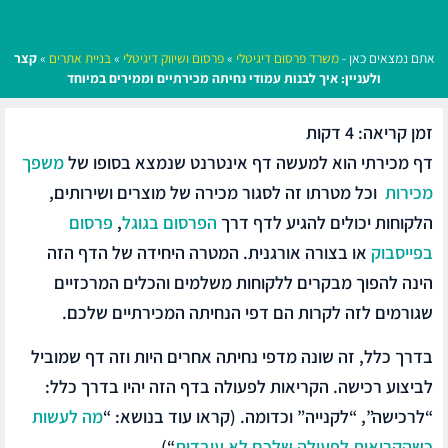
אתם נמצאים כאן -
משרד פרסום דיגיטלי
»
פרסום ושיווק דיגיטלי
»
בניית אתרים
»
קצר
ולעניין: איך לבנות עמודי נחיתה מכירתיים וממירים במיוחד
זמן קריאה:
4
דקות
דף מכירתי הוא למעשה דף אינטרנט שנמצא בסופו של
משפך
מכירות
וכל מטרתו זה לסגור מכירה של מוצרים ושירותים,
הלקוחות יכולים להגיע לדף דרך
הפרסום בגוגל
,
פרסום
בפייסבוק
או בצורה אורגנית. המטרה היחידה של הדף הזה
הינה להפוך מבקרים ללקוחות משלמים והכלים המרכזיים
שגורמים לזה לקרות הם דפי הנחיתה המכירתיים שלכם.
בדרך כלל, זה שונה מדפי נחיתה אחרים היות וזה דף שמוביל
לביצוע רכישה. הקריאות לפעולה בדף הזה יהיו בדרך כלל:
“לרכישה”, “לקנייה” וכדומה. (קראו עוד בנושא: “
מה לעשות
כשהקריאות לפעולה שלכם לא עובדות
“).