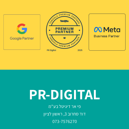
PR-DIGITAL
פי אר דיגיטל בע"מ
דוד סחרוב 3, ראשון לציון
073-7576270